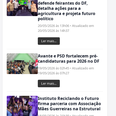
defende feirantes do DF,
detalha ações para a
agricultura e projeta futuro
político
20/05/2026 às 13h06 • Atualizado em
20/05/2026 às 14h37
Ler mais...
Avante e PSD fortalecem pré-
candidaturas para 2026 no DF
19/05/2026 às 02h45 • Atualizado em
19/05/2026 às 07h27
Ler mais...
Instituto Reciclando o Futuro
firma parceria com Associação
Mães Guerreiras na Estrutural
18/05/2026 às 21h39 • Atualizado em