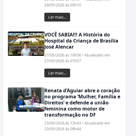
29/05/2026 às 09h10
Ler mais...
VOCÊ SABIA!!! A História do
Hospital da Criança de Brasília
José Alencar
27/05/2026 às 10h56 • Atualizado em
27/05/2026 às 07h57
Ler mais...
Renata d’Aguiar abre o coração
no programa ‘Mulher, Família e
Direitos’ e defende a união
feminina como motor de
transformação no DF
23/05/2026 às 12h43 • Atualizado em
23/05/2026 às 09h44