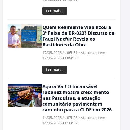
Ler mais...
Quem Realmente Viabilizou a
3ª Faixa da BR-020? Discurso de
Fauzi Nacfur Revela os
Bastidores da Obra
17/05/2026 às 06h51 • Atualizado em
17/05/2026 às 09h58
Ler mais...
Agora Vai! O Incansável
Tabanez mostra crescimento
nas Pesquisas, e atuação
comunitária pavimentam
caminho para a CLDF em 2026
14/05/2026 às 07h26 • Atualizado em
14/05/2026 às 10h37