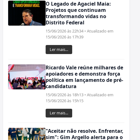
O Legado de Agaciel Maia:
Projetos que continuam
transformando vidas no
Distrito Federal
15/06/2026 às 22h34 • Atualizado em
15/06/2026 às 17h39
Ler mais...
Ricardo Vale reúne milhares de
apoiadores e demonstra força
política em lançamento de pré-
candidatura
15/06/2026 às 18h13 • Atualizado em
15/06/2026 às 15h15
Ler mais...
"Aceitar não resolve. Enfrentar,
sim": Gim Argello alerta para o