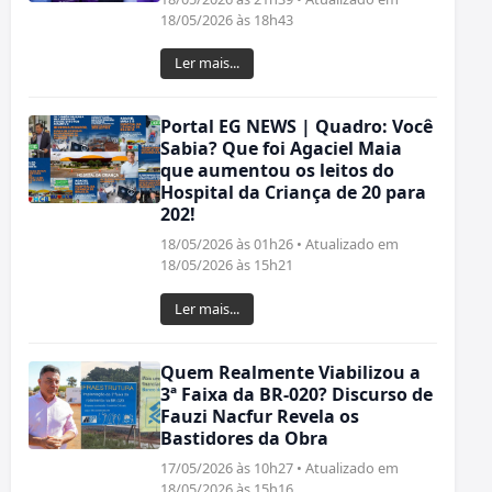
18/05/2026 às 18h43
Ler mais...
Portal EG NEWS | Quadro: Você
Sabia? Que foi Agaciel Maia
que aumentou os leitos do
Hospital da Criança de 20 para
202!
18/05/2026 às 01h26 • Atualizado em
18/05/2026 às 15h21
Ler mais...
Quem Realmente Viabilizou a
3ª Faixa da BR-020? Discurso de
Fauzi Nacfur Revela os
Bastidores da Obra
17/05/2026 às 10h27 • Atualizado em
18/05/2026 às 15h16