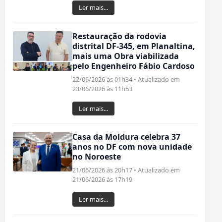
Ler mais...
Restauração da rodovia
distrital DF-345, em Planaltina,
mais uma Obra viabilizada
pelo Engenheiro Fábio Cardoso
22/06/2026 às 01h34 • Atualizado em
23/06/2026 às 11h53
Ler mais...
Casa da Moldura celebra 37
anos no DF com nova unidade
no Noroeste
21/06/2026 às 20h17 • Atualizado em
21/06/2026 às 17h19
Ler mais...