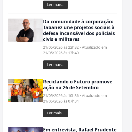
Ler mais...
Da comunidade à corporação:
Tabanez une projetos sociais à
defesa incansável dos policiais
civis e militares
21/05/2026 às 22h32 • Atualizado em
21/05/2026 às 13h40
Ler mais...
Reciclando o Futuro promove
ação na 26 de Setembro
21/05/2026 às 10h36 • Atualizado em
21/05/2026 às 07h34
Ler mais...
Em entrevista, Rafael Prudente