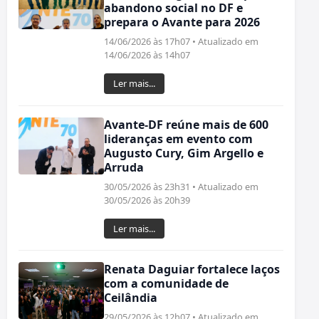
abandono social no DF e
prepara o Avante para 2026
14/06/2026 às 17h07 • Atualizado em
14/06/2026 às 14h07
Ler mais...
Avante-DF reúne mais de 600
lideranças em evento com
Augusto Cury, Gim Argello e
Arruda
30/05/2026 às 23h31 • Atualizado em
30/05/2026 às 20h39
Ler mais...
Renata Daguiar fortalece laços
com a comunidade de
Ceilândia
29/05/2026 às 12h07 • Atualizado em