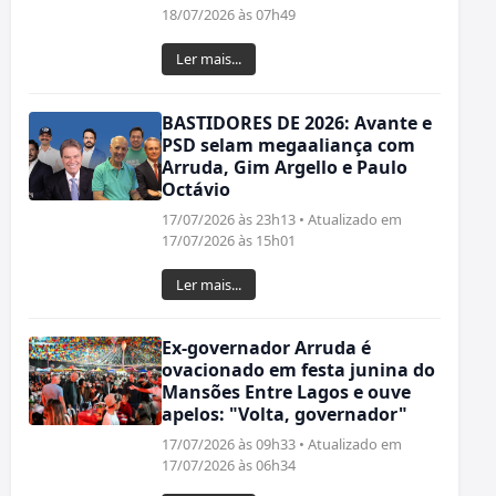
18/07/2026 às 07h49
Ler mais...
BASTIDORES DE 2026: Avante e
PSD selam megaaliança com
Arruda, Gim Argello e Paulo
Octávio
17/07/2026 às 23h13 • Atualizado em
17/07/2026 às 15h01
Ler mais...
Ex-governador Arruda é
ovacionado em festa junina do
Mansões Entre Lagos e ouve
apelos: "Volta, governador"
17/07/2026 às 09h33 • Atualizado em
17/07/2026 às 06h34