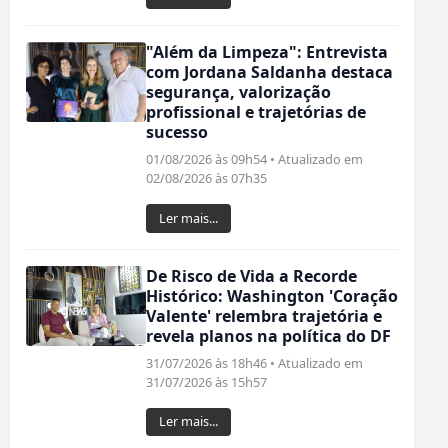
"Além da Limpeza": Entrevista
com Jordana Saldanha destaca
segurança, valorização
profissional e trajetórias de
sucesso
01/08/2026 às 09h54 • Atualizado em
02/08/2026 às 07h35
Ler mais...
De Risco de Vida a Recorde
Histórico: Washington 'Coração
Valente' relembra trajetória e
revela planos na política do DF
31/07/2026 às 18h46 • Atualizado em
31/07/2026 às 15h57
Ler mais...