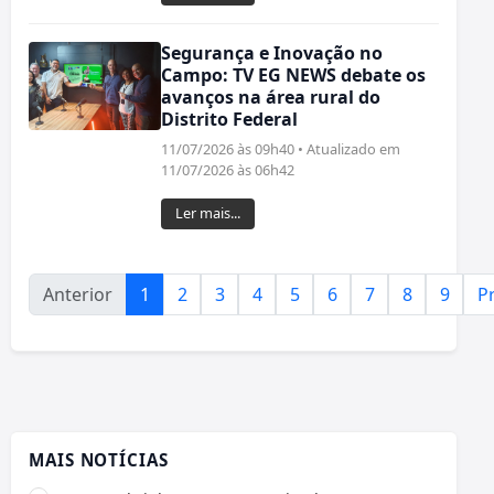
Segurança e Inovação no
Campo: TV EG NEWS debate os
avanços na área rural do
Distrito Federal
11/07/2026 às 09h40 • Atualizado em
11/07/2026 às 06h42
Ler mais...
Anterior
1
2
3
4
5
6
7
8
9
P
MAIS NOTÍCIAS