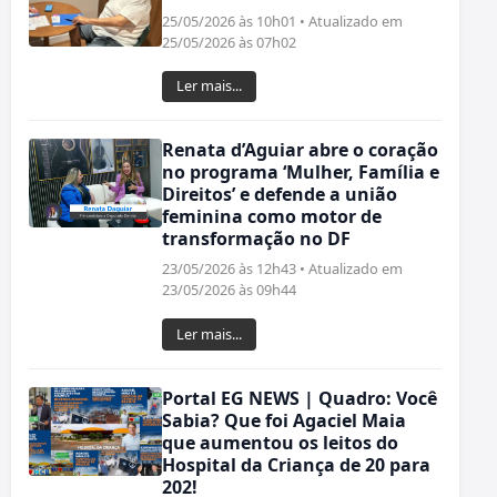
25/05/2026 às 10h01 • Atualizado em
25/05/2026 às 07h02
Ler mais...
Renata d’Aguiar abre o coração
no programa ‘Mulher, Família e
Direitos’ e defende a união
feminina como motor de
transformação no DF
23/05/2026 às 12h43 • Atualizado em
23/05/2026 às 09h44
Ler mais...
Portal EG NEWS | Quadro: Você
Sabia? Que foi Agaciel Maia
que aumentou os leitos do
Hospital da Criança de 20 para
202!