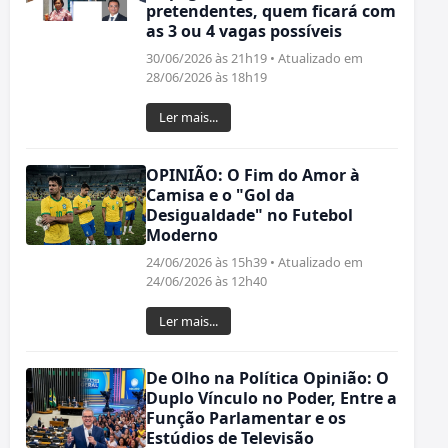
pretendentes, quem ficará com
as 3 ou 4 vagas possíveis
30/06/2026 às 21h19 • Atualizado em
28/06/2026 às 18h19
Ler mais...
OPINIÃO: O Fim do Amor à
Camisa e o "Gol da
Desigualdade" no Futebol
Moderno
24/06/2026 às 15h39 • Atualizado em
24/06/2026 às 12h40
Ler mais...
De Olho na Política Opinião: O
Duplo Vínculo no Poder, Entre a
Função Parlamentar e os
Estúdios de Televisão