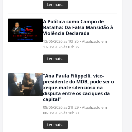
Ler mais...
A Política como Campo de
Batalha: Da Falsa Mansidão à
Violência Declarada
13/06/2026 às 10h35 • Atualizado em
13/06/2026 às 07h36
Ler mais...
"Ana Paula Filippelli, vice-
presidente do MDB, pode ser o
xeque-mate silencioso na
disputa entre os caciques da
capital"
08/06/2026 às 21h29 • Atualizado em
08/06/2026 às 18h30
Ler mais...