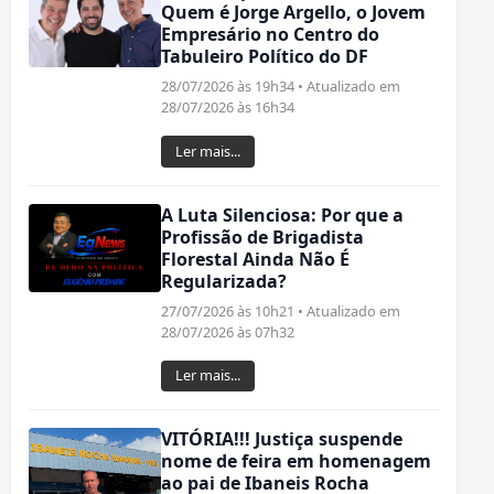
Quem é Jorge Argello, o Jovem
Empresário no Centro do
Tabuleiro Político do DF
28/07/2026 às 19h34 • Atualizado em
28/07/2026 às 16h34
Ler mais...
A Luta Silenciosa: Por que a
Profissão de Brigadista
Florestal Ainda Não É
Regularizada?
27/07/2026 às 10h21 • Atualizado em
28/07/2026 às 07h32
Ler mais...
VITÓRIA!!! Justiça suspende
nome de feira em homenagem
ao pai de Ibaneis Rocha