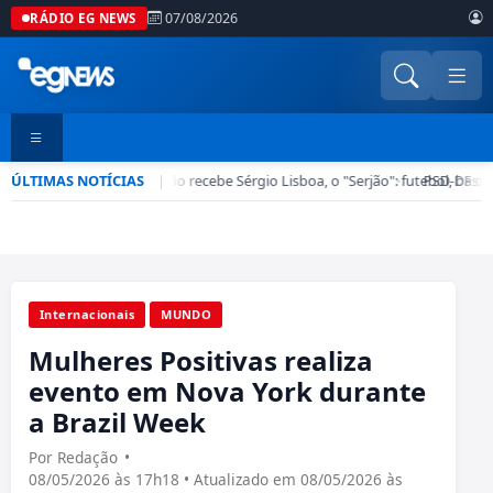
07/08/2026
RÁDIO EG NEWS
ÚLTIMAS NOTÍCIAS
Esporte em Ação recebe Sérgio Lisboa, o "Serjão": futebol, bastid
|
•
PSD-DF ofic
Internacionais
MUNDO
Mulheres Positivas realiza
evento em Nova York durante
a Brazil Week
Por Redação
•
08/05/2026 às 17h18 • Atualizado em 08/05/2026 às