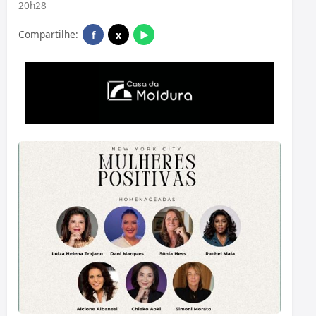
20h28
Compartilhe:
f
x
▶