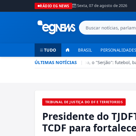
Sexta, 07 de agosto de 2026
RÁDIO EG NEWS
TUDO
BRASIL
PERSONALIDADES
Esporte em Ação recebe Sérgio Lisboa, o "Serjão": futebol, bas
ÚLTIMAS NOTÍCIAS
|
TRIBUNAL DE JUSTIÇA DO DF E TERRITORIOS
Presidente do TJDF
TCDF para fortalece