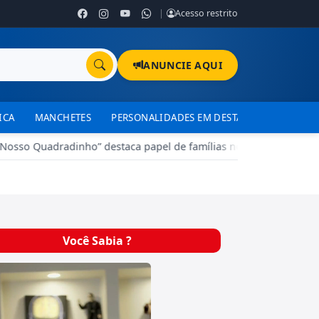
|
Acesso restrito
ANUNCIE AQUI
ICA
MANCHETES
PERSONALIDADES EM DESTAQUE
TJDFT
sso Quadradinho” destaca papel de famílias no treinamento de c
Você Sabia ?