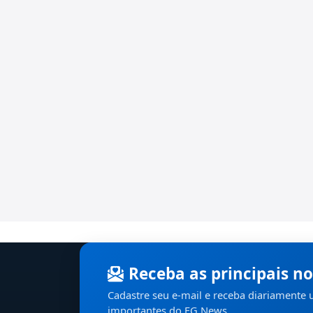
Receba as principais no
Cadastre seu e-mail e receba diariamente
importantes do EG News.