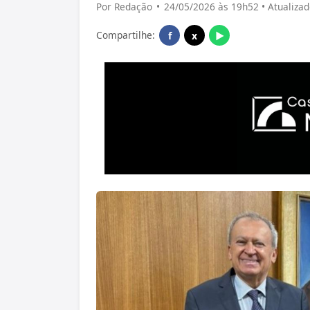
Por Redação
•
24/05/2026 às 19h52 • Atualiza
Compartilhe:
f
x
▶