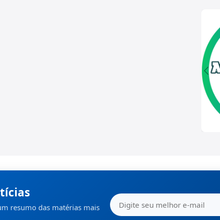
tícias
 um resumo das matérias mais