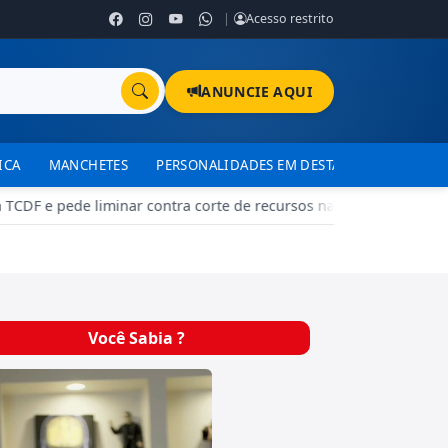
|
Acesso restrito
ANUNCIE AQUI
ICA
MANCHETES
PERSONALIDADES EM DESTAQUE
TJDFT
F e pede liminar contra corte de recursos nas escolas públicas 
Você Sabia ?