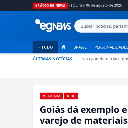
Quinta, 06 de agosto de 2026
RÁDIO EG NEWS
TUDO
BRASIL
PERSONALIDADES
PSD-DF oficializa Luiz Pitiman como candidato a vice-gove
ÚLTIMAS NOTÍCIAS
|
Municípios
RIDE
Goiás dá exemplo e
varejo de materiai