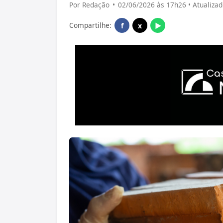
Por Redação
•
02/06/2026 às 17h26 • Atualiza
Compartilhe:
f
x
▶