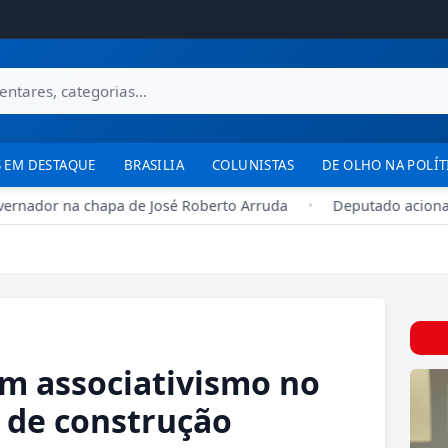
 EM DESTAQUE
BRASILIA
COLUNISTAS
DE OLHO NA POLÍT
rnador na chapa de José Roberto Arruda
•
Deputado aciona TCD
m associativismo no
s de construção