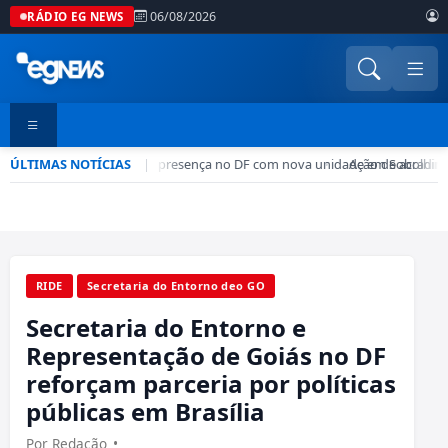
06/08/2026
RÁDIO EG NEWS
ÚLTIMAS NOTÍCIAS
Rede CADE aumenta presença no DF com nova unidade em Sobradin
|
•
Ação de acolhime
RIDE
Secretaria do Entorno deo GO
Secretaria do Entorno e
Representação de Goiás no DF
reforçam parceria por políticas
públicas em Brasília
Por Redação
•