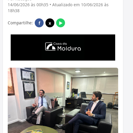
14/06/2026 às 00h35 • Atualizado em 10/06/2026 às
18h38
Compartilhe:
f
x
▶