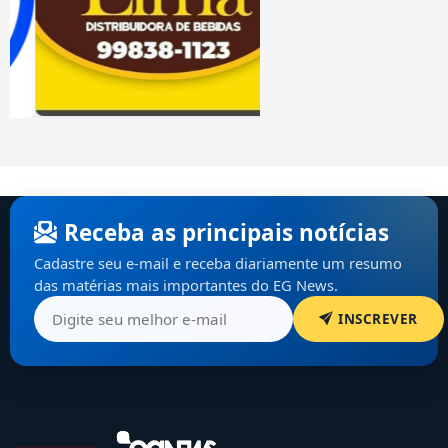
Receba as principais notícias
Cadastre seu e-mail e receba diariamente um resumo
das matérias mais importantes do EG News.
INSCREVER