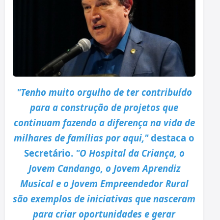
"Tenho muito orgulho de ter contribuído
para a construção de projetos que
continuam fazendo a diferença na vida de
milhares de famílias por aqui,"
destaca o
Secretário.
"O Hospital da Criança, o
Jovem Candango, o Jovem Aprendiz
Musical e o Jovem Empreendedor Rural
são exemplos de iniciativas que nasceram
para criar oportunidades e gerar