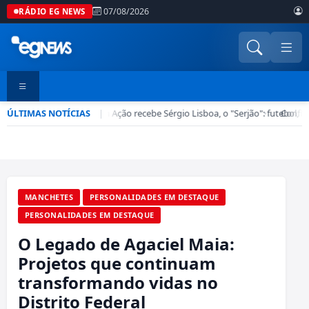
07/08/2026
RÁDIO EG NEWS
ÚLTIMAS NOTÍCIAS
Esporte em Ação recebe Sérgio Lisboa, o "Serjão": futebol, ba
|
•
Confira
MANCHETES
PERSONALIDADES EM DESTAQUE
PERSONALIDADES EM DESTAQUE
O Legado de Agaciel Maia:
Projetos que continuam
transformando vidas no
Distrito Federal