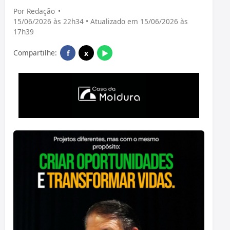
Por Redação
•
15/06/2026 às 22h34 • Atualizado em 15/06/2026 às
17h39
Compartilhe:
f
x
▶