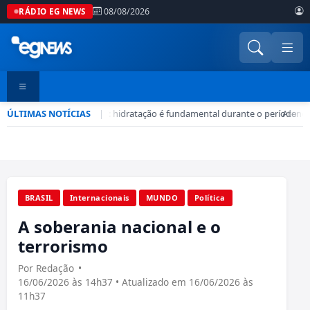
08/08/2026
RÁDIO EG NEWS
ÚLTIMAS NOTÍCIAS
Seca no DF: hidratação é fundamental durante o período
|
•
Atenção
BRASIL
Internacionais
MUNDO
Política
A soberania nacional e o
terrorismo
Por Redação
•
16/06/2026 às 14h37 • Atualizado em 16/06/2026 às
11h37