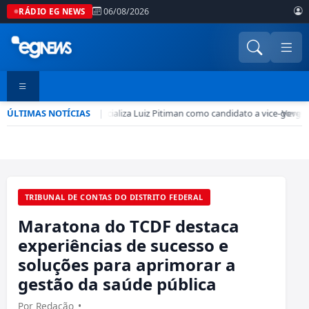
06/08/2026
RÁDIO EG NEWS
ÚLTIMAS NOTÍCIAS
PSD-DF oficializa Luiz Pitiman como candidato a vice-gover
|
•
Vergon
TRIBUNAL DE CONTAS DO DISTRITO FEDERAL
Maratona do TCDF destaca
experiências de sucesso e
soluções para aprimorar a
gestão da saúde pública
Por Redação
•