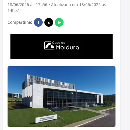
18/06/2026 às 17h56 • Atualizado em 18/06/2026 às
14h57
Compartilhe:
f
x
▶