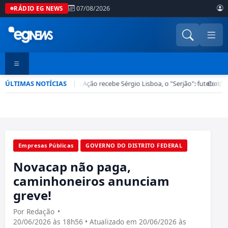
07/08/2026
RÁDIO EG NEWS
ÚLTIMAS NOTÍCIAS
Esporte em Ação recebe Sérgio Lisboa, o "Serjão": futebol, ba
|
•
Confira
Empresas Públicas
GOVERNO DO DISTRITO FEDERAL
Novacap não paga,
caminhoneiros anunciam
greve!
Por Redação
•
20/06/2026 às 18h56 • Atualizado em 20/06/2026 às