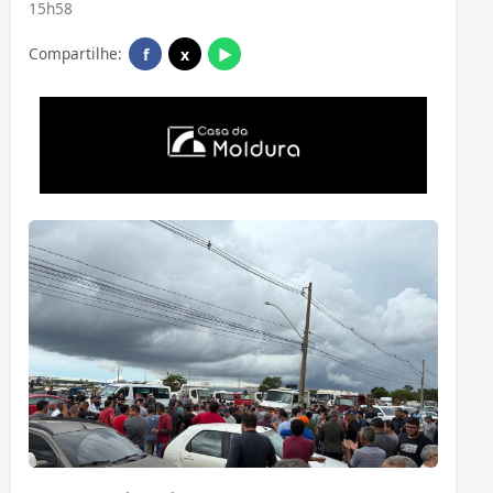
15h58
Compartilhe:
f
x
▶