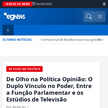
06/08/2026
RÁDIO EG NEWS
ÚLTIMAS NOTÍCIAS
Soroptimist Internacional de Brasília inicia nova gestão re
|
•
Neoener
DE OLHO NA POLÍTICA
De Olho na Política Opinião: O
Duplo Vínculo no Poder, Entre
a Função Parlamentar e os
Estúdios de Televisão
Por Redação
•