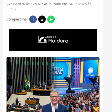
24/06/2026 às 12h02 • Atualizado em 24/06/2026 às
09h02
Compartilhe:
f
x
▶