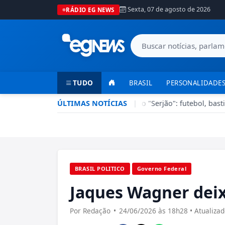
Sexta, 07 de agosto de 2026
RÁDIO EG NEWS
TUDO
BRASIL
PERSONALIDADES
Esporte em Ação recebe Sérgio Lisboa, o "Serjão": futebol, bastid
ÚLTIMAS NOTÍCIAS
|
BRASIL POLITICO
Governo Federal
Jaques Wagner deix
Por Redação
•
24/06/2026 às 18h28 • Atualiza