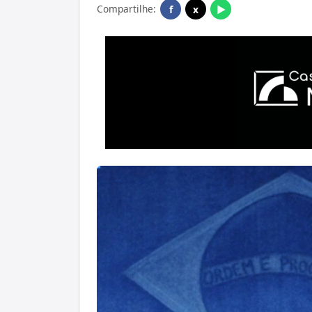
Compartilhe:
f
x
▶