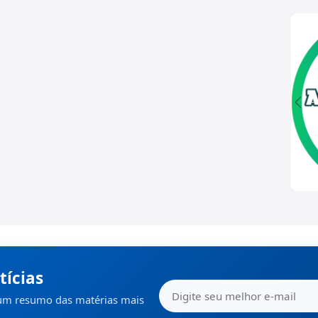
tícias
 um resumo das matérias mais