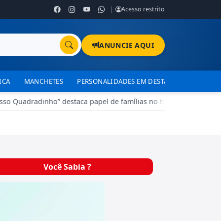
|
Acesso restrito
ANUNCIE AQUI
ICA
MANCHETES
PERSONALIDADES EM DESTAQUE
TJDFT
 Quadradinho” destaca papel de famílias no treinamento de cães
Você Sabia ?