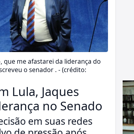
que me afastarei da liderança do
reveu o senador . - (crédito:
m Lula, Jaques
derança no Senado
cisão em suas redes
alvo de pressão após