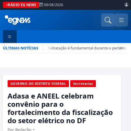
09/08/2026
RÁDIO EG NEWS
ÚLTIMAS NOTÍCIAS
Seca no DF: hidratação é fundamental durante o período
|
•
Atençã
GOVERNO DO DISTRITO FEDERAL
Secretarias
Adasa e ANEEL celebram
convênio para o
fortalecimento da fiscalização
do setor elétrico no DF
Por Redação
•