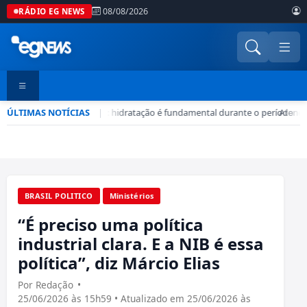
08/08/2026
RÁDIO EG NEWS
ÚLTIMAS NOTÍCIAS
Seca no DF: hidratação é fundamental durante o período
|
•
Atenção
BRASIL POLITICO
Ministérios
“É preciso uma política
industrial clara. E a NIB é essa
política”, diz Márcio Elias
Por Redação
•
25/06/2026 às 15h59 • Atualizado em 25/06/2026 às