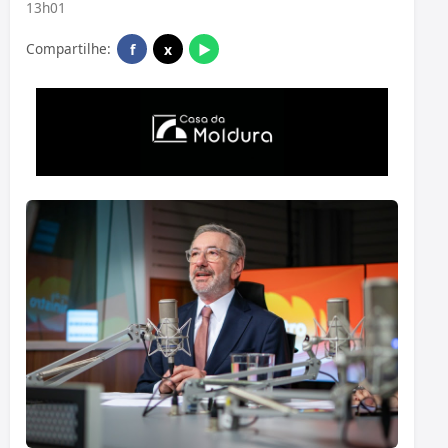
13h01
Compartilhe:
f
x
▶