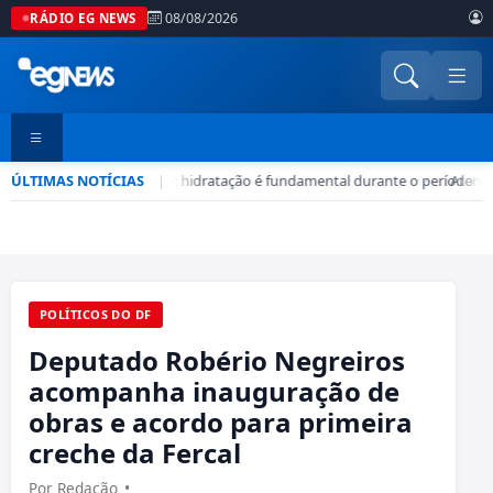
08/08/2026
RÁDIO EG NEWS
ÚLTIMAS NOTÍCIAS
Seca no DF: hidratação é fundamental durante o período
|
•
Atençã
POLÍTICOS DO DF
Deputado Robério Negreiros
acompanha inauguração de
obras e acordo para primeira
creche da Fercal
Por Redação
•