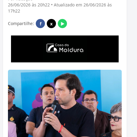
26/06/2026 às 20h22 • Atualizado em 26/06/2026 às
17h22
Compartilhe:
f
x
▶