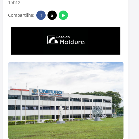
15h12
Compartilhe:
f
x
▶