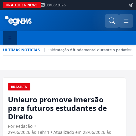
08/08/2026
RÁDIO EG NEWS
ÚLTIMAS NOTÍCIAS
Seca no DF: hidratação é fundamental durante o período
|
•
Atenção
BRASILIA
Unieuro promove imersão
para futuros estudantes de
Direito
Por Redação
•
29/06/2026 às 18h11 • Atualizado em 28/06/2026 às