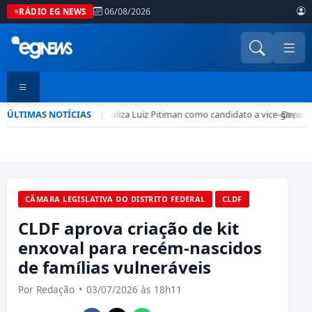
06/08/2026
RÁDIO EG NEWS
ÚLTIMAS NOTÍCIAS
PSD-DF oficializa Luiz Pitiman como candidato a vice-govern
|
•
Deputad
CÂMARA LEGISLATIVA DO DISTRITO FEDERAL
CLDF
CLDF aprova criação de kit
enxoval para recém-nascidos
de famílias vulneráveis
Por Redação
•
03/07/2026 às 18h11