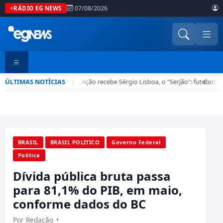
07/08/2026
RÁDIO EG NEWS
ÚLTIMAS NOTÍCIAS
Esporte em Ação recebe Sérgio Lisboa, o "Serjão": futebol, b
|
•
Confira
BRASIL
BRASIL POLITICO
Governo Federal
Política
Dívida pública bruta passa
para 81,1% do PIB, em maio,
conforme dados do BC
Por Redação
•