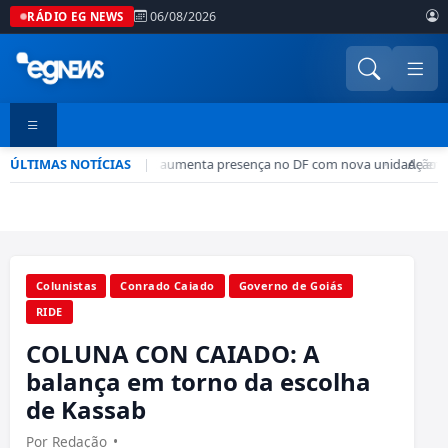
06/08/2026
RÁDIO EG NEWS
ÚLTIMAS NOTÍCIAS
Rede CADE aumenta presença no DF com nova unidade em 
|
•
Ação de
Colunistas
Conrado Caiado
Governo de Goiás
RIDE
COLUNA CON CAIADO: A
balança em torno da escolha
de Kassab
Por Redação
•