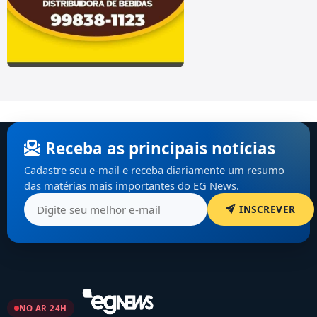
Receba as principais notícias
Cadastre seu e-mail e receba diariamente um resumo
das matérias mais importantes do EG News.
INSCREVER
NO AR 24H