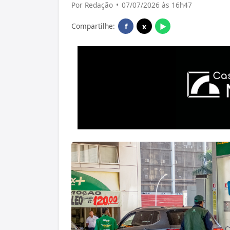
Por Redação
•
07/07/2026 às 16h47
Compartilhe:
f
x
▶