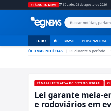
Sábado, 08 de agosto de 2026
RÁDIO EG NEWS
TUDO
BRASIL
PERSONALIDADES
Seca no DF: hidratação é fundamental durante o período
ÚLTIMAS NOTÍCIAS
|
•
CÂMARA LEGISLATIVA DO DISTRITO FEDERAL
CL
Lei garante meia-en
e rodoviários em e