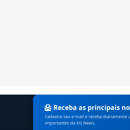
Receba as principais no
Cadastre seu e-mail e receba diariamente
importantes do EG News.