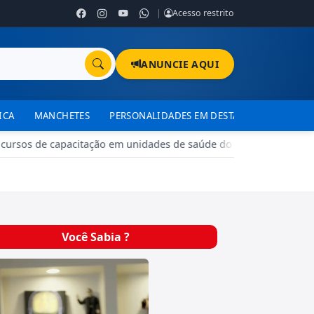
|
Acesso restrito
ANUNCIE AQUI
ICA
MANCHETES
PERSONALIDADES EM DESTAQUE
TJDFT
cursos de capacitação em unidades de saúde do DF
•
Brazlândi
Você Sabia ?