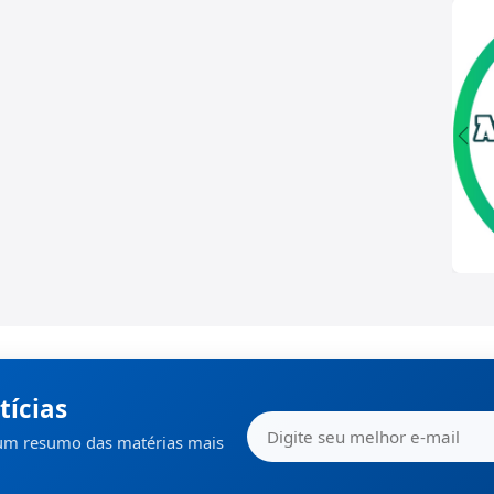
tícias
 um resumo das matérias mais