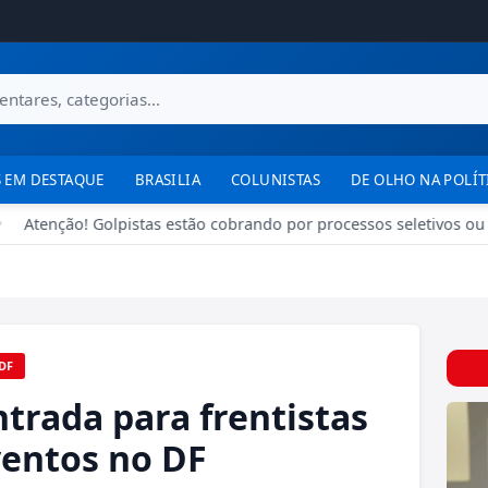
 EM DESTAQUE
BRASILIA
COLUNISTAS
DE OLHO NA POLÍT
Atenção! Golpistas estão cobrando por processos seletivos ou 
DF
trada para frentistas
ventos no DF