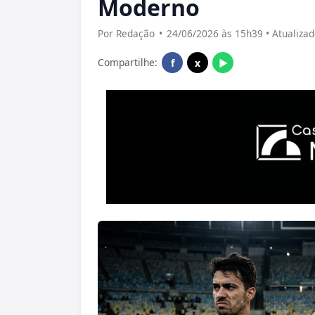
Moderno
Por Redação
•
24/06/2026 às 15h39 • Atualiza
Compartilhe:
f
x
▶