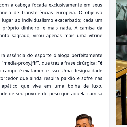
 com a cabeça focada exclusivamente em seus
anela de transferências europeia. O objetivo
 lugar ao individualismo exacerbado; cada um
u próprio dinheiro, e mais nada. A camisa da
anto sagrado, virou apenas mais uma vitrine
ira essência do esporte dialoga perfeitamente
dia-proxy.jfif", que traz a frase cirúrgica:
"é
 campo é exatamente isso. Uma desigualdade
torcedor que ainda respira paixão e sofre nas
r apático que vive em uma bolha de luxo,
ade de seu povo e do peso que aquela camisa