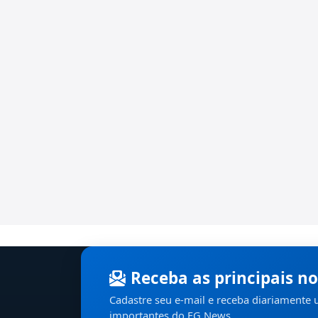
Receba as principais no
Cadastre seu e-mail e receba diariamente
importantes do EG News.