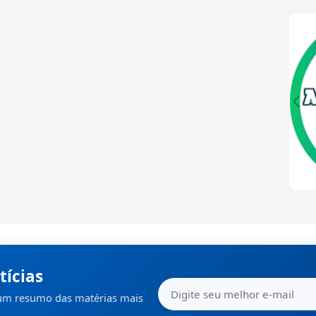
tícias
 um resumo das matérias mais