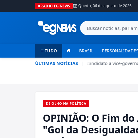
Quinta, 06 de agosto de 2026
RÁDIO EG NEWS
TUDO
BRASIL
PERSONALIDADES
PSD-DF oficializa Luiz Pitiman como candidato a vice-governa
ÚLTIMAS NOTÍCIAS
|
DE OLHO NA POLÍTICA
OPINIÃO: O Fim do 
"Gol da Desigualda