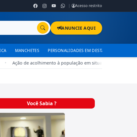
|
Acesso restrito
ANUNCIE AQUI
ICA
MANCHETES
PERSONALIDADES EM DESTAQUE
TJDFT
•
Ação de acolhimento à população em situação de rua ocorre n
Você Sabia ?