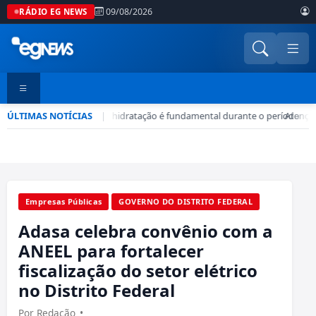
09/08/2026
RÁDIO EG NEWS
ÚLTIMAS NOTÍCIAS
Seca no DF: hidratação é fundamental durante o período
|
•
Atenção
Empresas Públicas
GOVERNO DO DISTRITO FEDERAL
Adasa celebra convênio com a
ANEEL para fortalecer
fiscalização do setor elétrico
no Distrito Federal
Por Redação
•