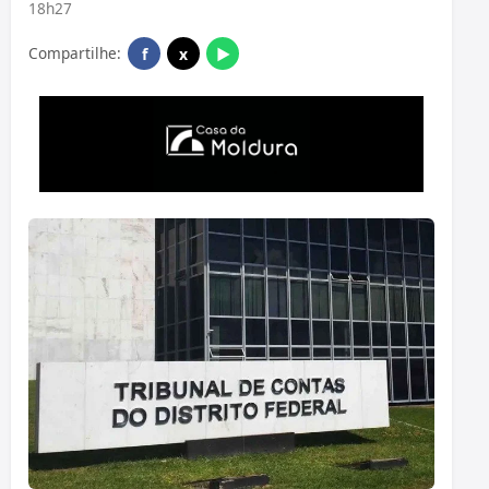
18h27
Compartilhe:
f
x
▶