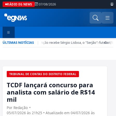
07/08/2026
RÁDIO EG NEWS
ÚLTIMAS NOTÍCIAS
Esporte em Ação recebe Sérgio Lisboa, o "Serjão": futebol, ba
|
•
Confira 
TRIBUNAL DE CONTAS DO DISTRITO FEDERAL
TCDF lançará concurso para
analista com salário de R$14
mil
Por Redação
•
05/07/2026 às 21h25 • Atualizado em 04/07/2026 às