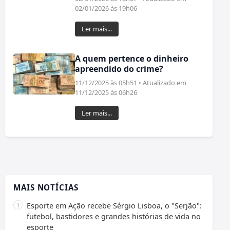
02/01/2026 às 19h06
Ler mais...
A quem pertence o dinheiro
apreendido do crime?
11/12/2025 às 05h51 • Atualizado em
11/12/2025 às 06h26
Ler mais...
MAIS NOTÍCIAS
Esporte em Ação recebe Sérgio Lisboa, o "Serjão":
futebol, bastidores e grandes histórias de vida no
esporte