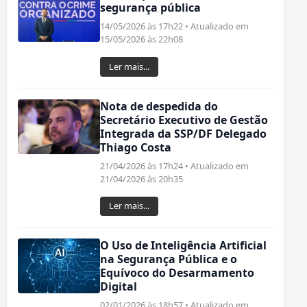
segurança pública
14/05/2026 às 17h22 • Atualizado em
15/05/2026 às 22h08
Ler mais...
Nota de despedida do
Secretário Executivo de Gestão
Integrada da SSP/DF Delegado
Thiago Costa
21/04/2026 às 17h24 • Atualizado em
21/04/2026 às 20h35
Ler mais...
O Uso de Inteligência Artificial
na Segurança Pública e o
Equívoco do Desarmamento
Digital
02/01/2026 às 18h57 • Atualizado em